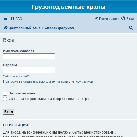
Грузоподъёмные краны
FAQ
Регистрация
Вход
П
Центральный сайт
Список форумов
о
Вход
и
с
Имя пользователя:
к
Пароль:
Забыли пароль?
Повторно выслать письмо для активации учётной записи
Запомнить меня
Скрыть моё пребывание на конференции в этот раз
РЕГИСТРАЦИЯ
Для входа на конференцию вы должны быть зарегистрированы.