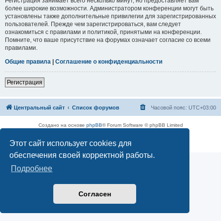
Регистрация занимает всего несколько минут, но предоставляет вам
более широкие возможности. Администратором конференции могут быть
установлены также дополнительные привилегии для зарегистрированных
пользователей. Прежде чем зарегистрироваться, вам следует
ознакомиться с правилами и политикой, принятыми на конференции.
Помните, что ваше присутствие на форумах означает согласие со всеми
правилами.
Общие правила
|
Соглашение о конфиденциальности
Регистрация
Центральный сайт
Список форумов
Часовой пояс:
UTC+03:00
Создано на основе
phpBB
® Forum Software © phpBB Limited
Русская поддержка phpBB
Этот сайт использует cookies для
Конфиденциальность
|
Правила
обеспечения своей корректной работы.
Подробнее
Согласен