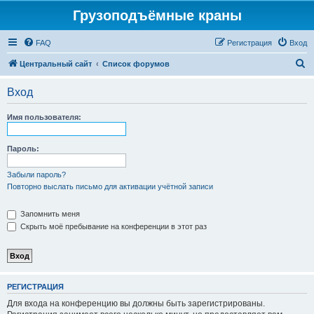
Грузоподъёмные краны
FAQ
Регистрация
Вход
П
Центральный сайт
Список форумов
о
Вход
и
с
Имя пользователя:
к
Пароль:
Забыли пароль?
Повторно выслать письмо для активации учётной записи
Запомнить меня
Скрыть моё пребывание на конференции в этот раз
РЕГИСТРАЦИЯ
Для входа на конференцию вы должны быть зарегистрированы.