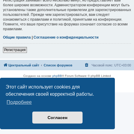
Регистрация занимает всего несколько минут, но предоставляет вам
более широкие возможности. Администратором конференции могут быть
установлены также дополнительные привилегии для зарегистрированных
пользователей. Прежде чем зарегистрироваться, вам следует
ознакомиться с правилами и политикой, принятыми на конференции.
Помните, что ваше присутствие на форумах означает согласие со всеми
правилами.
Общие правила
|
Соглашение о конфиденциальности
Регистрация
Центральный сайт
Список форумов
Часовой пояс:
UTC+03:00
Создано на основе
phpBB
® Forum Software © phpBB Limited
Русская поддержка phpBB
Этот сайт использует cookies для
Конфиденциальность
|
Правила
обеспечения своей корректной работы.
Подробнее
Согласен