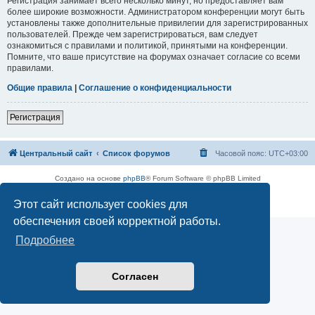
Регистрация занимает всего несколько минут, но предоставляет вам
более широкие возможности. Администратором конференции могут быть
установлены также дополнительные привилегии для зарегистрированных
пользователей. Прежде чем зарегистрироваться, вам следует
ознакомиться с правилами и политикой, принятыми на конференции.
Помните, что ваше присутствие на форумах означает согласие со всеми
правилами.
Общие правила
|
Соглашение о конфиденциальности
Регистрация
Центральный сайт
Список форумов
Часовой пояс:
UTC+03:00
Создано на основе
phpBB
® Forum Software © phpBB Limited
Русская поддержка phpBB
Этот сайт использует cookies для
Конфиденциальность
|
Правила
обеспечения своей корректной работы.
Подробнее
Согласен