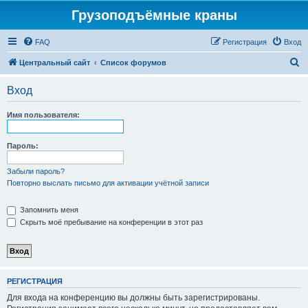
Грузоподъёмные краны
FAQ
Регистрация
Вход
П
Центральный сайт
Список форумов
о
Вход
и
с
Имя пользователя:
к
Пароль:
Забыли пароль?
Повторно выслать письмо для активации учётной записи
Запомнить меня
Скрыть моё пребывание на конференции в этот раз
РЕГИСТРАЦИЯ
Для входа на конференцию вы должны быть зарегистрированы.