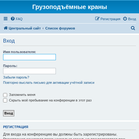
Грузоподъёмные краны
FAQ
Регистрация
Вход
П
Центральный сайт
Список форумов
о
Вход
и
с
Имя пользователя:
к
Пароль:
Забыли пароль?
Повторно выслать письмо для активации учётной записи
Запомнить меня
Скрыть моё пребывание на конференции в этот раз
РЕГИСТРАЦИЯ
Для входа на конференцию вы должны быть зарегистрированы.