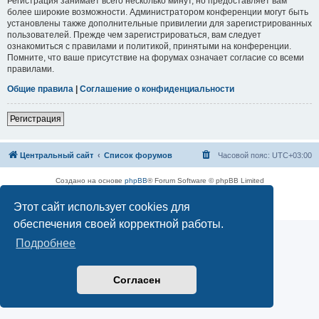
Регистрация занимает всего несколько минут, но предоставляет вам
более широкие возможности. Администратором конференции могут быть
установлены также дополнительные привилегии для зарегистрированных
пользователей. Прежде чем зарегистрироваться, вам следует
ознакомиться с правилами и политикой, принятыми на конференции.
Помните, что ваше присутствие на форумах означает согласие со всеми
правилами.
Общие правила
|
Соглашение о конфиденциальности
Регистрация
Центральный сайт
Список форумов
Часовой пояс:
UTC+03:00
Создано на основе
phpBB
® Forum Software © phpBB Limited
Русская поддержка phpBB
Этот сайт использует cookies для
Конфиденциальность
|
Правила
обеспечения своей корректной работы.
Подробнее
Согласен