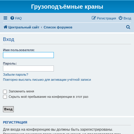
Грузоподъёмные краны
FAQ
Регистрация
Вход
П
Центральный сайт
Список форумов
о
Вход
и
с
Имя пользователя:
к
Пароль:
Забыли пароль?
Повторно выслать письмо для активации учётной записи
Запомнить меня
Скрыть моё пребывание на конференции в этот раз
РЕГИСТРАЦИЯ
Для входа на конференцию вы должны быть зарегистрированы.