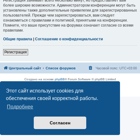
Регистрация занимает всего несколько минут, но предоставляет вам
более широкие возможности. Администратором конференции могут быть
установлены также дополнительные привилегии для зарегистрированных
пользователей. Прежде чем зарегистрироваться, вам следует
ознакомиться с правилами и политикой, принятыми на конференции.
Помните, что ваше присутствие на форумах означает согласие со всеми
правилами.
Общие правила
|
Соглашение о конфиденциальности
Регистрация
Центральный сайт
Список форумов
Часовой пояс:
UTC+03:00
Создано на основе
phpBB
® Forum Software © phpBB Limited
Русская поддержка phpBB
Этот сайт использует cookies для
Конфиденциальность
|
Правила
обеспечения своей корректной работы.
Подробнее
Согласен