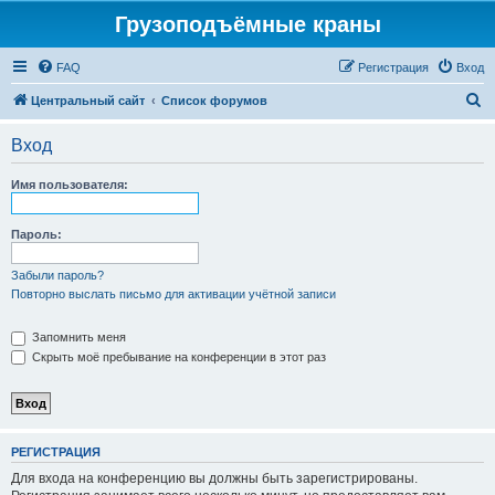
Грузоподъёмные краны
FAQ
Регистрация
Вход
П
Центральный сайт
Список форумов
о
Вход
и
с
Имя пользователя:
к
Пароль:
Забыли пароль?
Повторно выслать письмо для активации учётной записи
Запомнить меня
Скрыть моё пребывание на конференции в этот раз
РЕГИСТРАЦИЯ
Для входа на конференцию вы должны быть зарегистрированы.