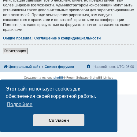
Регистрация занимает всего несколько минут, но предоставляет вам
более широкие возможности. Администратором конференции могут быть
установлены также дополнительные привилегии для зарегистрированных
пользователей. Прежде чем зарегистрироваться, вам следует
ознакомиться с правилами и политикой, принятыми на конференции.
Помните, что ваше присутствие на форумах означает согласие со всеми
правилами.
Общие правила
|
Соглашение о конфиденциальности
Регистрация
Центральный сайт
Список форумов
Часовой пояс:
UTC+03:00
Создано на основе
phpBB
® Forum Software © phpBB Limited
Русская поддержка phpBB
Этот сайт использует cookies для
Конфиденциальность
|
Правила
обеспечения своей корректной работы.
Подробнее
Согласен