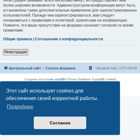
Регистрация занимает всего несколько минут, но предоставляет вам
более широкие возможности. Администратором конференции могут быть
установлены также дополнительные привилегии для зарегистрированных
пользователей. Прежде чем зарегистрироваться, вам следует
ознакомиться с правилами и политикой, принятыми на конференции.
Помните, что ваше присутствие на форумах означает согласие со всеми
правилами.
Общие правила
|
Соглашение о конфиденциальности
Регистрация
Центральный сайт
Список форумов
Часовой пояс:
UTC+03:00
Создано на основе
phpBB
® Forum Software © phpBB Limited
Русская поддержка phpBB
Этот сайт использует cookies для
Конфиденциальность
|
Правила
обеспечения своей корректной работы.
Подробнее
Согласен