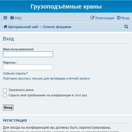
Грузоподъёмные краны
FAQ
Регистрация
Вход
П
Центральный сайт
Список форумов
о
Вход
и
с
Имя пользователя:
к
Пароль:
Забыли пароль?
Повторно выслать письмо для активации учётной записи
Запомнить меня
Скрыть моё пребывание на конференции в этот раз
РЕГИСТРАЦИЯ
Для входа на конференцию вы должны быть зарегистрированы.