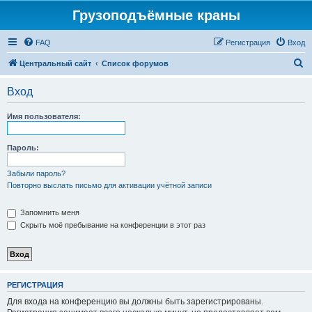
Грузоподъёмные краны
FAQ
Регистрация
Вход
П
Центральный сайт
Список форумов
о
Вход
и
с
Имя пользователя:
к
Пароль:
Забыли пароль?
Повторно выслать письмо для активации учётной записи
Запомнить меня
Скрыть моё пребывание на конференции в этот раз
РЕГИСТРАЦИЯ
Для входа на конференцию вы должны быть зарегистрированы.