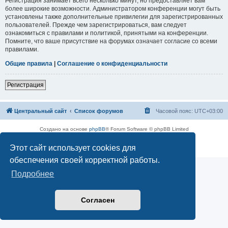
Регистрация занимает всего несколько минут, но предоставляет вам
более широкие возможности. Администратором конференции могут быть
установлены также дополнительные привилегии для зарегистрированных
пользователей. Прежде чем зарегистрироваться, вам следует
ознакомиться с правилами и политикой, принятыми на конференции.
Помните, что ваше присутствие на форумах означает согласие со всеми
правилами.
Общие правила
|
Соглашение о конфиденциальности
Регистрация
Центральный сайт
Список форумов
Часовой пояс:
UTC+03:00
Создано на основе
phpBB
® Forum Software © phpBB Limited
Русская поддержка phpBB
Этот сайт использует cookies для
Конфиденциальность
|
Правила
обеспечения своей корректной работы.
Подробнее
Согласен