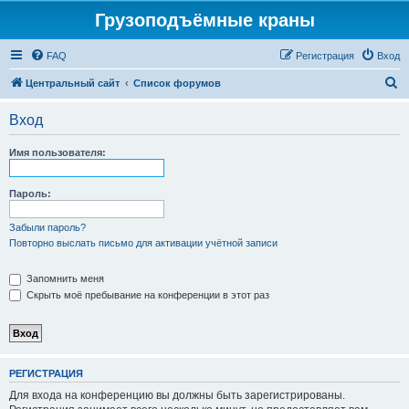
Грузоподъёмные краны
FAQ
Регистрация
Вход
П
Центральный сайт
Список форумов
о
Вход
и
с
Имя пользователя:
к
Пароль:
Забыли пароль?
Повторно выслать письмо для активации учётной записи
Запомнить меня
Скрыть моё пребывание на конференции в этот раз
РЕГИСТРАЦИЯ
Для входа на конференцию вы должны быть зарегистрированы.