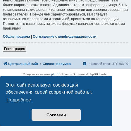
Регистрация занимает всего несколько минут, но предоставляет вам
более широкие возможности. Администратором конференции могут быть
установлены также дополнительные привилегии для зарегистрированных
пользователей. Прежде чем зарегистрироваться, вам следует
ознакомиться с правилами и политикой, принятыми на конференции.
Помните, что ваше присутствие на форумах означает согласие со всеми
правилами.
Общие правила
|
Соглашение о конфиденциальности
Регистрация
Центральный сайт
Список форумов
Часовой пояс:
UTC+03:00
Создано на основе
phpBB
® Forum Software © phpBB Limited
Русская поддержка phpBB
Этот сайт использует cookies для
Конфиденциальность
|
Правила
обеспечения своей корректной работы.
Подробнее
Согласен