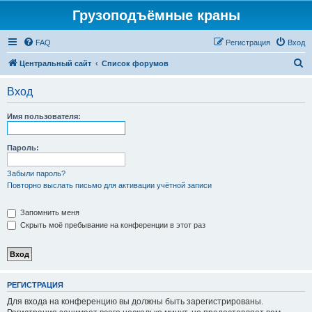
Грузоподъёмные краны
FAQ
Регистрация
Вход
П
Центральный сайт
Список форумов
о
Вход
и
с
Имя пользователя:
к
Пароль:
Забыли пароль?
Повторно выслать письмо для активации учётной записи
Запомнить меня
Скрыть моё пребывание на конференции в этот раз
РЕГИСТРАЦИЯ
Для входа на конференцию вы должны быть зарегистрированы.