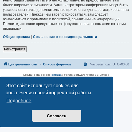
Регистрация занимает всего несколько минут, но предоставляет вам
более широкие возможности. Администратором конференции могут быть
установлены также дополнительные привилегии для зарегистрированных
пользователей. Прежде чем зарегистрироваться, вам следует
ознакомиться с правилами и политикой, принятыми на конференции.
Помните, что ваше присутствие на форумах означает согласие со всеми
правилами.
Общие правила
|
Соглашение о конфиденциальности
Регистрация
Центральный сайт
Список форумов
Часовой пояс:
UTC+03:00
Создано на основе
phpBB
® Forum Software © phpBB Limited
Русская поддержка phpBB
Этот сайт использует cookies для
Конфиденциальность
|
Правила
обеспечения своей корректной работы.
Подробнее
Согласен