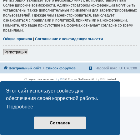
Регистрация занимает всего несколько минут, но предоставляет вам
более широкие возможности. Администратором конференции могут быть
установлены также дополнительные привилегии для зарегистрированных
пользователей. Прежде чем зарегистрироваться, вам следует
ознакомиться с правилами и политикой, принятыми на конференции.
Помните, что ваше присутствие на форумах означает согласие со всеми
правилами.
Общие правила
|
Соглашение о конфиденциальности
Регистрация
Центральный сайт
Список форумов
Часовой пояс:
UTC+03:00
Создано на основе
phpBB
® Forum Software © phpBB Limited
Русская поддержка phpBB
Этот сайт использует cookies для
Конфиденциальность
|
Правила
обеспечения своей корректной работы.
Подробнее
Согласен