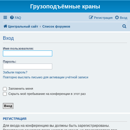
Грузоподъёмные краны
FAQ
Регистрация
Вход
П
Центральный сайт
Список форумов
о
Вход
и
с
Имя пользователя:
к
Пароль:
Забыли пароль?
Повторно выслать письмо для активации учётной записи
Запомнить меня
Скрыть моё пребывание на конференции в этот раз
РЕГИСТРАЦИЯ
Для входа на конференцию вы должны быть зарегистрированы.