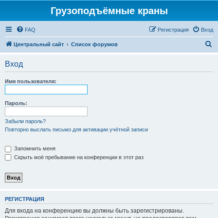
Грузоподъёмные краны
FAQ
Регистрация
Вход
П
Центральный сайт
Список форумов
о
Вход
и
с
Имя пользователя:
к
Пароль:
Забыли пароль?
Повторно выслать письмо для активации учётной записи
Запомнить меня
Скрыть моё пребывание на конференции в этот раз
РЕГИСТРАЦИЯ
Для входа на конференцию вы должны быть зарегистрированы.