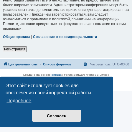
Регистрация занимает всего несколько минут, но предоставляет вам
более широкие возможности. Администратором конференции могут быть
установлены также дополнительные привилегии для зарегистрированных
пользователей. Прежде чем зарегистрироваться, вам следует
ознакомиться с правилами и политикой, принятыми на конференции.
Помните, что ваше присутствие на форумах означает согласие со всеми
правилами.
Общие правила
|
Соглашение о конфиденциальности
Регистрация
Центральный сайт
Список форумов
Часовой пояс:
UTC+03:00
Создано на основе
phpBB
® Forum Software © phpBB Limited
Русская поддержка phpBB
Этот сайт использует cookies для
Конфиденциальность
|
Правила
обеспечения своей корректной работы.
Подробнее
Согласен