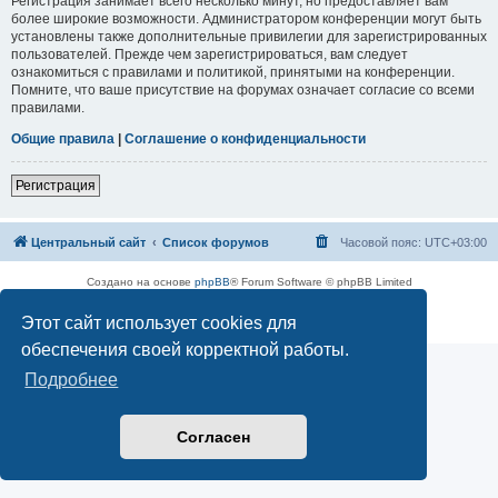
Регистрация занимает всего несколько минут, но предоставляет вам
более широкие возможности. Администратором конференции могут быть
установлены также дополнительные привилегии для зарегистрированных
пользователей. Прежде чем зарегистрироваться, вам следует
ознакомиться с правилами и политикой, принятыми на конференции.
Помните, что ваше присутствие на форумах означает согласие со всеми
правилами.
Общие правила
|
Соглашение о конфиденциальности
Регистрация
Центральный сайт
Список форумов
Часовой пояс:
UTC+03:00
Создано на основе
phpBB
® Forum Software © phpBB Limited
Русская поддержка phpBB
Этот сайт использует cookies для
Конфиденциальность
|
Правила
обеспечения своей корректной работы.
Подробнее
Согласен