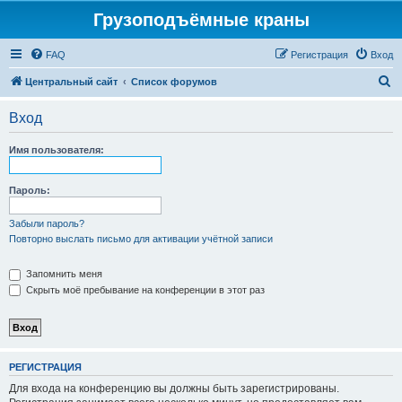
Грузоподъёмные краны
FAQ
Регистрация
Вход
П
Центральный сайт
Список форумов
о
Вход
и
с
Имя пользователя:
к
Пароль:
Забыли пароль?
Повторно выслать письмо для активации учётной записи
Запомнить меня
Скрыть моё пребывание на конференции в этот раз
РЕГИСТРАЦИЯ
Для входа на конференцию вы должны быть зарегистрированы.