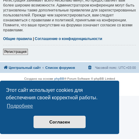
Регистрация занимает всего несколько минут, но предоставляет вам
более широкие возможности. Администратором конференции могут быть
установлены также дополнительные привилегии для зарегистрированных
пользователей. Прежде чем зарегистрироваться, вам следует
ознакомиться с правилами и политикой, принятыми на конференции.
Помните, что ваше присутствие на форумах означает согласие со всеми
правилами.
Общие правила
|
Соглашение о конфиденциальности
Регистрация
Центральный сайт
Список форумов
Часовой пояс:
UTC+03:00
Создано на основе
phpBB
® Forum Software © phpBB Limited
Русская поддержка phpBB
Этот сайт использует cookies для
Конфиденциальность
|
Правила
обеспечения своей корректной работы.
Подробнее
Согласен