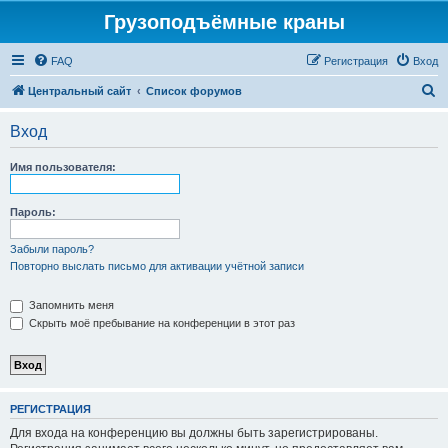
Грузоподъёмные краны
FAQ
Регистрация
Вход
П
Центральный сайт
Список форумов
о
Вход
и
с
Имя пользователя:
к
Пароль:
Забыли пароль?
Повторно выслать письмо для активации учётной записи
Запомнить меня
Скрыть моё пребывание на конференции в этот раз
РЕГИСТРАЦИЯ
Для входа на конференцию вы должны быть зарегистрированы.