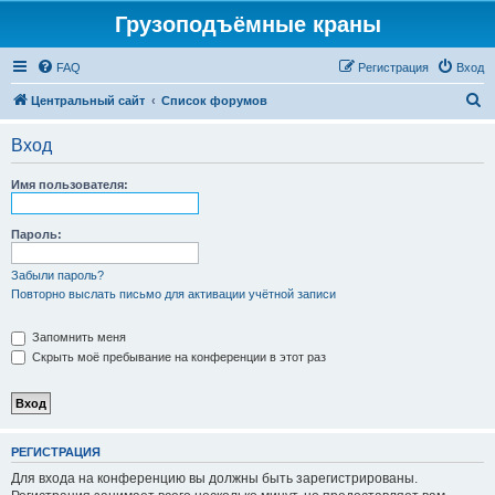
Грузоподъёмные краны
FAQ
Регистрация
Вход
П
Центральный сайт
Список форумов
о
Вход
и
с
Имя пользователя:
к
Пароль:
Забыли пароль?
Повторно выслать письмо для активации учётной записи
Запомнить меня
Скрыть моё пребывание на конференции в этот раз
РЕГИСТРАЦИЯ
Для входа на конференцию вы должны быть зарегистрированы.