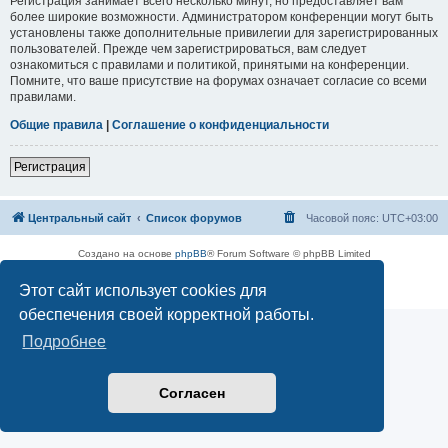
Регистрация занимает всего несколько минут, но предоставляет вам
более широкие возможности. Администратором конференции могут быть
установлены также дополнительные привилегии для зарегистрированных
пользователей. Прежде чем зарегистрироваться, вам следует
ознакомиться с правилами и политикой, принятыми на конференции.
Помните, что ваше присутствие на форумах означает согласие со всеми
правилами.
Общие правила
|
Соглашение о конфиденциальности
Регистрация
Центральный сайт
Список форумов
Часовой пояс:
UTC+03:00
Создано на основе
phpBB
® Forum Software © phpBB Limited
Русская поддержка phpBB
Этот сайт использует cookies для
Конфиденциальность
|
Правила
обеспечения своей корректной работы.
Подробнее
Согласен