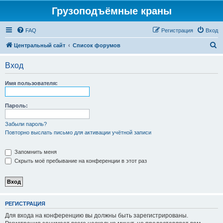
Грузоподъёмные краны
FAQ
Регистрация
Вход
П
Центральный сайт
Список форумов
о
Вход
и
с
Имя пользователя:
к
Пароль:
Забыли пароль?
Повторно выслать письмо для активации учётной записи
Запомнить меня
Скрыть моё пребывание на конференции в этот раз
РЕГИСТРАЦИЯ
Для входа на конференцию вы должны быть зарегистрированы.