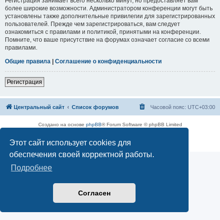
Регистрация занимает всего несколько минут, но предоставляет вам
более широкие возможности. Администратором конференции могут быть
установлены также дополнительные привилегии для зарегистрированных
пользователей. Прежде чем зарегистрироваться, вам следует
ознакомиться с правилами и политикой, принятыми на конференции.
Помните, что ваше присутствие на форумах означает согласие со всеми
правилами.
Общие правила
|
Соглашение о конфиденциальности
Регистрация
Центральный сайт
Список форумов
Часовой пояс:
UTC+03:00
Создано на основе
phpBB
® Forum Software © phpBB Limited
Русская поддержка phpBB
Этот сайт использует cookies для
Конфиденциальность
|
Правила
обеспечения своей корректной работы.
Подробнее
Согласен