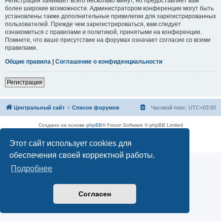
Регистрация занимает всего несколько минут, но предоставляет вам
более широкие возможности. Администратором конференции могут быть
установлены также дополнительные привилегии для зарегистрированных
пользователей. Прежде чем зарегистрироваться, вам следует
ознакомиться с правилами и политикой, принятыми на конференции.
Помните, что ваше присутствие на форумах означает согласие со всеми
правилами.
Общие правила
|
Соглашение о конфиденциальности
Регистрация
Центральный сайт
Список форумов
Часовой пояс:
UTC+03:00
Создано на основе
phpBB
® Forum Software © phpBB Limited
Русская поддержка phpBB
Этот сайт использует cookies для
Конфиденциальность
|
Правила
обеспечения своей корректной работы.
Подробнее
Согласен