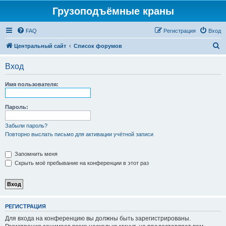
Грузоподъёмные краны
FAQ
Регистрация
Вход
П
Центральный сайт
Список форумов
о
Вход
и
с
Имя пользователя:
к
Пароль:
Забыли пароль?
Повторно выслать письмо для активации учётной записи
Запомнить меня
Скрыть моё пребывание на конференции в этот раз
РЕГИСТРАЦИЯ
Для входа на конференцию вы должны быть зарегистрированы.