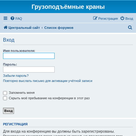
Грузоподъёмные краны
FAQ
Регистрация
Вход
П
Центральный сайт
Список форумов
о
Вход
и
с
Имя пользователя:
к
Пароль:
Забыли пароль?
Повторно выслать письмо для активации учётной записи
Запомнить меня
Скрыть моё пребывание на конференции в этот раз
РЕГИСТРАЦИЯ
Для входа на конференцию вы должны быть зарегистрированы.