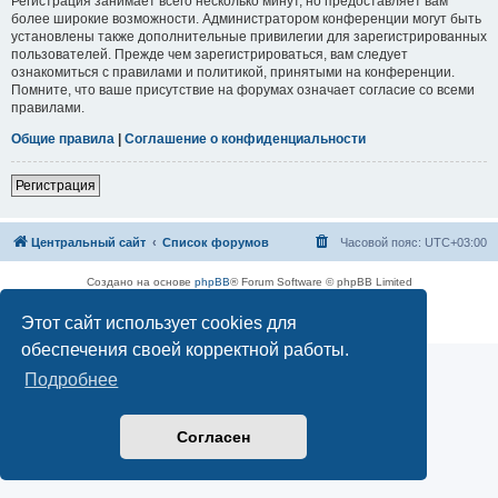
Регистрация занимает всего несколько минут, но предоставляет вам
более широкие возможности. Администратором конференции могут быть
установлены также дополнительные привилегии для зарегистрированных
пользователей. Прежде чем зарегистрироваться, вам следует
ознакомиться с правилами и политикой, принятыми на конференции.
Помните, что ваше присутствие на форумах означает согласие со всеми
правилами.
Общие правила
|
Соглашение о конфиденциальности
Регистрация
Центральный сайт
Список форумов
Часовой пояс:
UTC+03:00
Создано на основе
phpBB
® Forum Software © phpBB Limited
Русская поддержка phpBB
Этот сайт использует cookies для
Конфиденциальность
|
Правила
обеспечения своей корректной работы.
Подробнее
Согласен