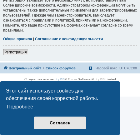
Регистрация занимает всего несколько минут, но предоставляет вам
более широкие возможности. Администратором конференции могут быть
установлены также дополнительные привилегии для зарегистрированных
пользователей. Прежде чем зарегистрироваться, вам следует
ознакомиться с правилами и политикой, принятыми на конференции.
Помните, что ваше присутствие на форумах означает согласие со всеми
правилами.
Общие правила
|
Соглашение о конфиденциальности
Регистрация
Центральный сайт
Список форумов
Часовой пояс:
UTC+03:00
Создано на основе
phpBB
® Forum Software © phpBB Limited
Русская поддержка phpBB
Этот сайт использует cookies для
Конфиденциальность
|
Правила
обеспечения своей корректной работы.
Подробнее
Согласен