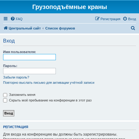
Грузоподъёмные краны
FAQ
Регистрация
Вход
П
Центральный сайт
Список форумов
о
Вход
и
с
Имя пользователя:
к
Пароль:
Забыли пароль?
Повторно выслать письмо для активации учётной записи
Запомнить меня
Скрыть моё пребывание на конференции в этот раз
РЕГИСТРАЦИЯ
Для входа на конференцию вы должны быть зарегистрированы.