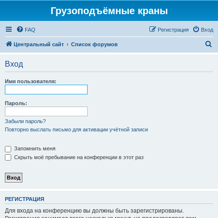
Грузоподъёмные краны
FAQ
Регистрация
Вход
П
Центральный сайт
Список форумов
о
Вход
и
с
Имя пользователя:
к
Пароль:
Забыли пароль?
Повторно выслать письмо для активации учётной записи
Запомнить меня
Скрыть моё пребывание на конференции в этот раз
РЕГИСТРАЦИЯ
Для входа на конференцию вы должны быть зарегистрированы.