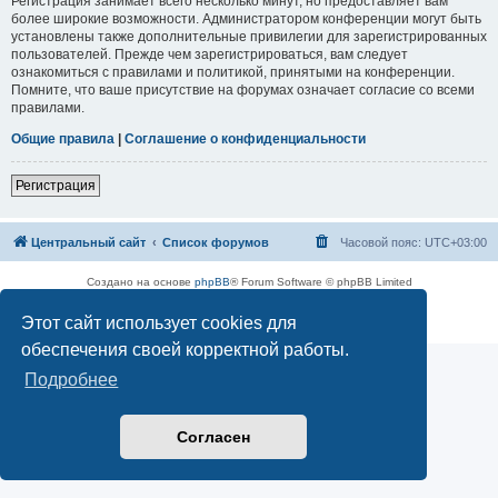
Регистрация занимает всего несколько минут, но предоставляет вам
более широкие возможности. Администратором конференции могут быть
установлены также дополнительные привилегии для зарегистрированных
пользователей. Прежде чем зарегистрироваться, вам следует
ознакомиться с правилами и политикой, принятыми на конференции.
Помните, что ваше присутствие на форумах означает согласие со всеми
правилами.
Общие правила
|
Соглашение о конфиденциальности
Регистрация
Центральный сайт
Список форумов
Часовой пояс:
UTC+03:00
Создано на основе
phpBB
® Forum Software © phpBB Limited
Русская поддержка phpBB
Этот сайт использует cookies для
Конфиденциальность
|
Правила
обеспечения своей корректной работы.
Подробнее
Согласен