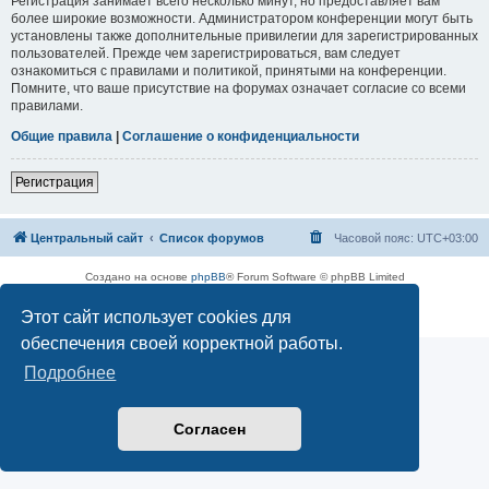
Регистрация занимает всего несколько минут, но предоставляет вам
более широкие возможности. Администратором конференции могут быть
установлены также дополнительные привилегии для зарегистрированных
пользователей. Прежде чем зарегистрироваться, вам следует
ознакомиться с правилами и политикой, принятыми на конференции.
Помните, что ваше присутствие на форумах означает согласие со всеми
правилами.
Общие правила
|
Соглашение о конфиденциальности
Регистрация
Центральный сайт
Список форумов
Часовой пояс:
UTC+03:00
Создано на основе
phpBB
® Forum Software © phpBB Limited
Русская поддержка phpBB
Этот сайт использует cookies для
Конфиденциальность
|
Правила
обеспечения своей корректной работы.
Подробнее
Согласен