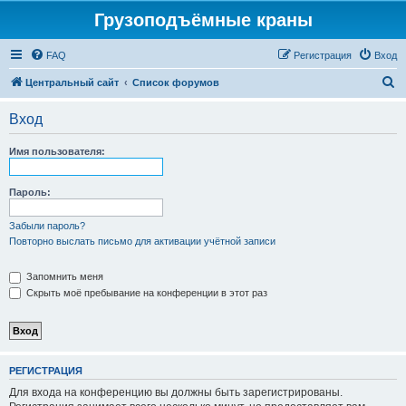
Грузоподъёмные краны
FAQ
Регистрация
Вход
П
Центральный сайт
Список форумов
о
Вход
и
с
Имя пользователя:
к
Пароль:
Забыли пароль?
Повторно выслать письмо для активации учётной записи
Запомнить меня
Скрыть моё пребывание на конференции в этот раз
РЕГИСТРАЦИЯ
Для входа на конференцию вы должны быть зарегистрированы.