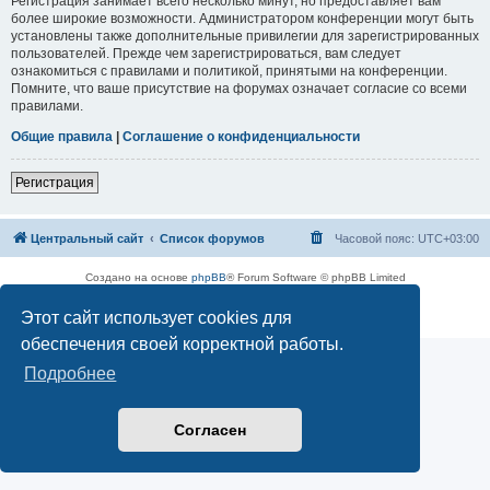
Регистрация занимает всего несколько минут, но предоставляет вам
более широкие возможности. Администратором конференции могут быть
установлены также дополнительные привилегии для зарегистрированных
пользователей. Прежде чем зарегистрироваться, вам следует
ознакомиться с правилами и политикой, принятыми на конференции.
Помните, что ваше присутствие на форумах означает согласие со всеми
правилами.
Общие правила
|
Соглашение о конфиденциальности
Регистрация
Центральный сайт
Список форумов
Часовой пояс:
UTC+03:00
Создано на основе
phpBB
® Forum Software © phpBB Limited
Русская поддержка phpBB
Этот сайт использует cookies для
Конфиденциальность
|
Правила
обеспечения своей корректной работы.
Подробнее
Согласен