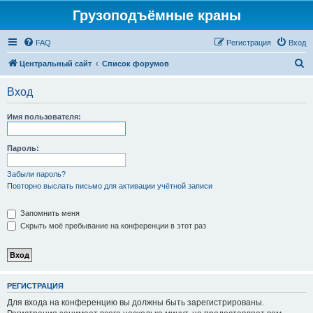
Грузоподъёмные краны
FAQ
Регистрация
Вход
П
Центральный сайт
Список форумов
о
Вход
и
с
Имя пользователя:
к
Пароль:
Забыли пароль?
Повторно выслать письмо для активации учётной записи
Запомнить меня
Скрыть моё пребывание на конференции в этот раз
РЕГИСТРАЦИЯ
Для входа на конференцию вы должны быть зарегистрированы.