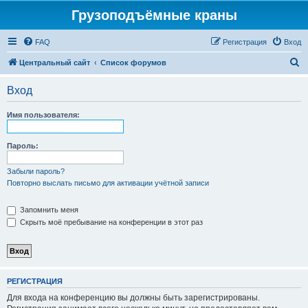
Грузоподъёмные краны
FAQ
Регистрация
Вход
П
Центральный сайт
Список форумов
о
Вход
и
с
Имя пользователя:
к
Пароль:
Забыли пароль?
Повторно выслать письмо для активации учётной записи
Запомнить меня
Скрыть моё пребывание на конференции в этот раз
РЕГИСТРАЦИЯ
Для входа на конференцию вы должны быть зарегистрированы.