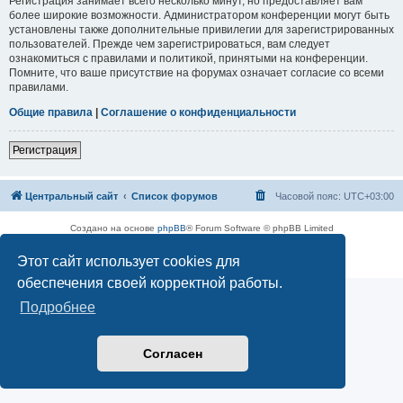
Регистрация занимает всего несколько минут, но предоставляет вам
более широкие возможности. Администратором конференции могут быть
установлены также дополнительные привилегии для зарегистрированных
пользователей. Прежде чем зарегистрироваться, вам следует
ознакомиться с правилами и политикой, принятыми на конференции.
Помните, что ваше присутствие на форумах означает согласие со всеми
правилами.
Общие правила
|
Соглашение о конфиденциальности
Регистрация
Центральный сайт
Список форумов
Часовой пояс:
UTC+03:00
Создано на основе
phpBB
® Forum Software © phpBB Limited
Русская поддержка phpBB
Этот сайт использует cookies для
Конфиденциальность
|
Правила
обеспечения своей корректной работы.
Подробнее
Согласен