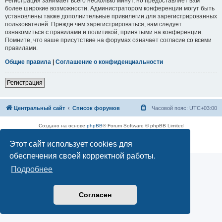
Регистрация занимает всего несколько минут, но предоставляет вам
более широкие возможности. Администратором конференции могут быть
установлены также дополнительные привилегии для зарегистрированных
пользователей. Прежде чем зарегистрироваться, вам следует
ознакомиться с правилами и политикой, принятыми на конференции.
Помните, что ваше присутствие на форумах означает согласие со всеми
правилами.
Общие правила
|
Соглашение о конфиденциальности
Регистрация
Центральный сайт
Список форумов
Часовой пояс:
UTC+03:00
Создано на основе
phpBB
® Forum Software © phpBB Limited
Русская поддержка phpBB
Этот сайт использует cookies для
Конфиденциальность
|
Правила
обеспечения своей корректной работы.
Подробнее
Согласен