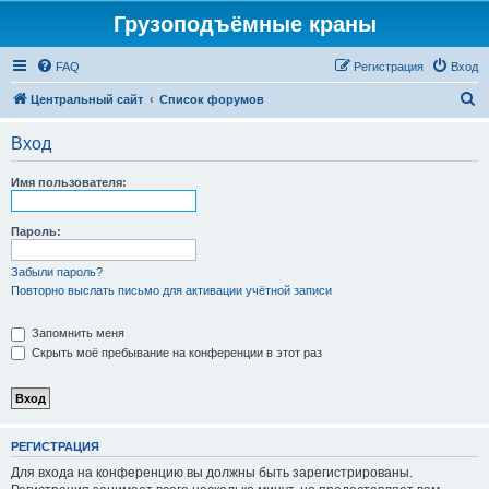
Грузоподъёмные краны
FAQ
Регистрация
Вход
П
Центральный сайт
Список форумов
о
Вход
и
с
Имя пользователя:
к
Пароль:
Забыли пароль?
Повторно выслать письмо для активации учётной записи
Запомнить меня
Скрыть моё пребывание на конференции в этот раз
РЕГИСТРАЦИЯ
Для входа на конференцию вы должны быть зарегистрированы.