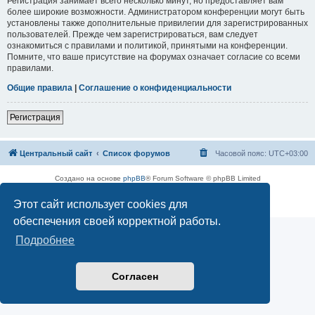
Регистрация занимает всего несколько минут, но предоставляет вам
более широкие возможности. Администратором конференции могут быть
установлены также дополнительные привилегии для зарегистрированных
пользователей. Прежде чем зарегистрироваться, вам следует
ознакомиться с правилами и политикой, принятыми на конференции.
Помните, что ваше присутствие на форумах означает согласие со всеми
правилами.
Общие правила
|
Соглашение о конфиденциальности
Регистрация
Центральный сайт
Список форумов
Часовой пояс:
UTC+03:00
Создано на основе
phpBB
® Forum Software © phpBB Limited
Русская поддержка phpBB
Этот сайт использует cookies для
Конфиденциальность
|
Правила
обеспечения своей корректной работы.
Подробнее
Согласен