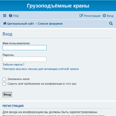
Грузоподъёмные краны
FAQ
Регистрация
Вход
П
Центральный сайт
Список форумов
о
Вход
и
с
Имя пользователя:
к
Пароль:
Забыли пароль?
Повторно выслать письмо для активации учётной записи
Запомнить меня
Скрыть моё пребывание на конференции в этот раз
РЕГИСТРАЦИЯ
Для входа на конференцию вы должны быть зарегистрированы.