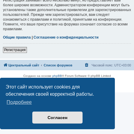
Регистрация занимает всего несколько минут, но предоставляет вам
более широкие возможности. Администратором конференции могут быть
установлены также дополнительные привилегии для зарегистрированных
пользователей. Прежде чем зарегистрироваться, вам следует
ознакомиться с правилами и политикой, принятыми на конференции.
Помните, что ваше присутствие на форумах означает согласие со всеми
правилами.
Общие правила
|
Соглашение о конфиденциальности
Регистрация
Центральный сайт
Список форумов
Часовой пояс:
UTC+03:00
Создано на основе
phpBB
® Forum Software © phpBB Limited
Русская поддержка phpBB
Этот сайт использует cookies для
Конфиденциальность
|
Правила
обеспечения своей корректной работы.
Подробнее
Согласен