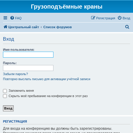
Грузоподъёмные краны
FAQ
Регистрация
Вход
П
Центральный сайт
Список форумов
о
Вход
и
с
Имя пользователя:
к
Пароль:
Забыли пароль?
Повторно выслать письмо для активации учётной записи
Запомнить меня
Скрыть моё пребывание на конференции в этот раз
РЕГИСТРАЦИЯ
Для входа на конференцию вы должны быть зарегистрированы.