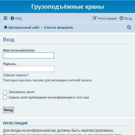
Грузоподъёмные краны
FAQ
Регистрация
Вход
П
Центральный сайт
Список форумов
о
Вход
и
с
Имя пользователя:
к
Пароль:
Забыли пароль?
Повторно выслать письмо для активации учётной записи
Запомнить меня
Скрыть моё пребывание на конференции в этот раз
РЕГИСТРАЦИЯ
Для входа на конференцию вы должны быть зарегистрированы.