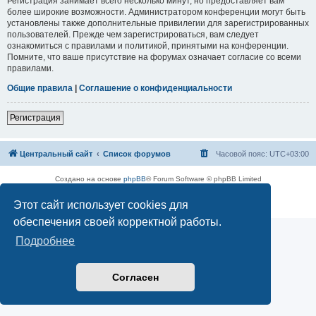
Регистрация занимает всего несколько минут, но предоставляет вам
более широкие возможности. Администратором конференции могут быть
установлены также дополнительные привилегии для зарегистрированных
пользователей. Прежде чем зарегистрироваться, вам следует
ознакомиться с правилами и политикой, принятыми на конференции.
Помните, что ваше присутствие на форумах означает согласие со всеми
правилами.
Общие правила
|
Соглашение о конфиденциальности
Регистрация
Центральный сайт
Список форумов
Часовой пояс:
UTC+03:00
Создано на основе
phpBB
® Forum Software © phpBB Limited
Русская поддержка phpBB
Этот сайт использует cookies для
Конфиденциальность
|
Правила
обеспечения своей корректной работы.
Подробнее
Согласен