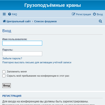
Грузоподъёмные краны
FAQ
Регистрация
Вход
П
Центральный сайт
Список форумов
о
Вход
и
с
Имя пользователя:
к
Пароль:
Забыли пароль?
Повторно выслать письмо для активации учётной записи
Запомнить меня
Скрыть моё пребывание на конференции в этот раз
РЕГИСТРАЦИЯ
Для входа на конференцию вы должны быть зарегистрированы.