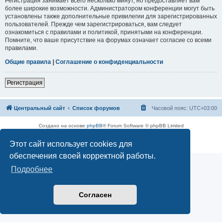
Регистрация занимает всего несколько минут, но предоставляет вам
более широкие возможности. Администратором конференции могут быть
установлены также дополнительные привилегии для зарегистрированных
пользователей. Прежде чем зарегистрироваться, вам следует
ознакомиться с правилами и политикой, принятыми на конференции.
Помните, что ваше присутствие на форумах означает согласие со всеми
правилами.
Общие правила
|
Соглашение о конфиденциальности
Регистрация
Центральный сайт
Список форумов
Часовой пояс:
UTC+03:00
Создано на основе
phpBB
® Forum Software © phpBB Limited
Русская поддержка phpBB
Этот сайт использует cookies для
Конфиденциальность
|
Правила
обеспечения своей корректной работы.
Подробнее
Согласен