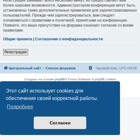
Регистрация занимает всего несколько минут, но предоставляет вам
более широкие возможности. Администратором конференции могут быть
установлены также дополнительные привилегии для зарегистрированных
пользователей. Прежде чем зарегистрироваться, вам следует
ознакомиться с правилами и политикой, принятыми на конференции.
Помните, что ваше присутствие на форумах означает согласие со всеми
правилами.
Общие правила
|
Соглашение о конфиденциальности
Регистрация
Центральный сайт
Список форумов
Часовой пояс:
UTC+03:00
Создано на основе
phpBB
® Forum Software © phpBB Limited
Русская поддержка phpBB
Этот сайт использует cookies для
Конфиденциальность
|
Правила
обеспечения своей корректной работы.
Подробнее
Согласен