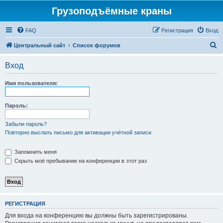
Грузоподъёмные краны
FAQ
Регистрация
Вход
П
Центральный сайт
Список форумов
о
Вход
и
с
Имя пользователя:
к
Пароль:
Забыли пароль?
Повторно выслать письмо для активации учётной записи
Запомнить меня
Скрыть моё пребывание на конференции в этот раз
РЕГИСТРАЦИЯ
Для входа на конференцию вы должны быть зарегистрированы.