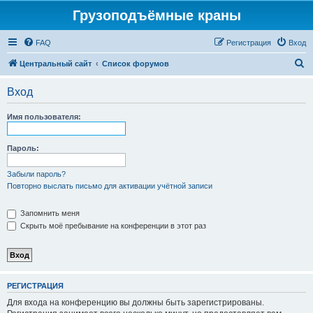
Грузоподъёмные краны
FAQ
Регистрация
Вход
П
Центральный сайт
Список форумов
о
Вход
и
с
Имя пользователя:
к
Пароль:
Забыли пароль?
Повторно выслать письмо для активации учётной записи
Запомнить меня
Скрыть моё пребывание на конференции в этот раз
РЕГИСТРАЦИЯ
Для входа на конференцию вы должны быть зарегистрированы.