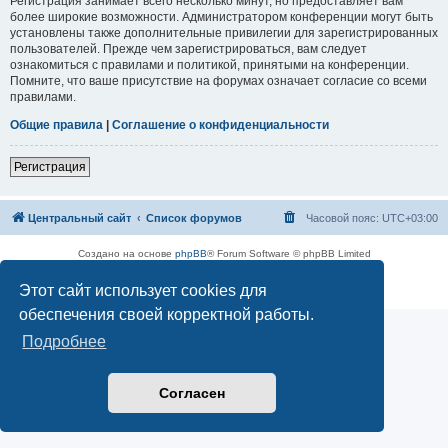
Регистрация занимает всего несколько минут, но предоставляет вам
более широкие возможности. Администратором конференции могут быть
установлены также дополнительные привилегии для зарегистрированных
пользователей. Прежде чем зарегистрироваться, вам следует
ознакомиться с правилами и политикой, принятыми на конференции.
Помните, что ваше присутствие на форумах означает согласие со всеми
правилами.
Общие правила
|
Соглашение о конфиденциальности
Регистрация
Центральный сайт
Список форумов
Часовой пояс:
UTC+03:00
Создано на основе
phpBB
® Forum Software © phpBB Limited
Русская поддержка phpBB
Этот сайт использует cookies для
Конфиденциальность
|
Правила
обеспечения своей корректной работы.
Подробнее
Согласен