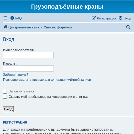
Грузоподъёмные краны
FAQ
Регистрация
Вход
П
Центральный сайт
Список форумов
о
Вход
и
с
Имя пользователя:
к
Пароль:
Забыли пароль?
Повторно выслать письмо для активации учётной записи
Запомнить меня
Скрыть моё пребывание на конференции в этот раз
РЕГИСТРАЦИЯ
Для входа на конференцию вы должны быть зарегистрированы.