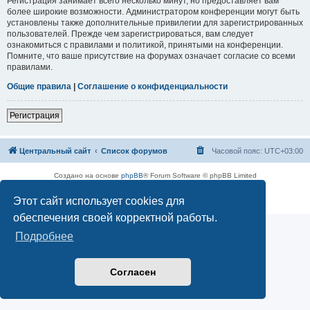
Регистрация занимает всего несколько минут, но предоставляет вам
более широкие возможности. Администратором конференции могут быть
установлены также дополнительные привилегии для зарегистрированных
пользователей. Прежде чем зарегистрироваться, вам следует
ознакомиться с правилами и политикой, принятыми на конференции.
Помните, что ваше присутствие на форумах означает согласие со всеми
правилами.
Общие правила
|
Соглашение о конфиденциальности
Регистрация
Центральный сайт
Список форумов
Часовой пояс:
UTC+03:00
Создано на основе
phpBB
® Forum Software © phpBB Limited
Русская поддержка phpBB
Этот сайт использует cookies для
Конфиденциальность
|
Правила
обеспечения своей корректной работы.
Подробнее
Согласен