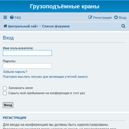
Грузоподъёмные краны
FAQ
Регистрация
Вход
П
Центральный сайт
Список форумов
о
Вход
и
с
Имя пользователя:
к
Пароль:
Забыли пароль?
Повторно выслать письмо для активации учётной записи
Запомнить меня
Скрыть моё пребывание на конференции в этот раз
РЕГИСТРАЦИЯ
Для входа на конференцию вы должны быть зарегистрированы.