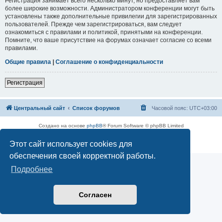
Регистрация занимает всего несколько минут, но предоставляет вам
более широкие возможности. Администратором конференции могут быть
установлены также дополнительные привилегии для зарегистрированных
пользователей. Прежде чем зарегистрироваться, вам следует
ознакомиться с правилами и политикой, принятыми на конференции.
Помните, что ваше присутствие на форумах означает согласие со всеми
правилами.
Общие правила
|
Соглашение о конфиденциальности
Регистрация
Центральный сайт
Список форумов
Часовой пояс:
UTC+03:00
Создано на основе
phpBB
® Forum Software © phpBB Limited
Русская поддержка phpBB
Этот сайт использует cookies для
Конфиденциальность
|
Правила
обеспечения своей корректной работы.
Подробнее
Согласен