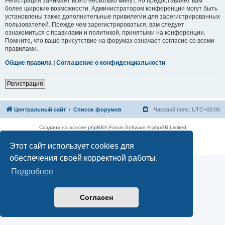
Регистрация занимает всего несколько минут, но предоставляет вам
более широкие возможности. Администратором конференции могут быть
установлены также дополнительные привилегии для зарегистрированных
пользователей. Прежде чем зарегистрироваться, вам следует
ознакомиться с правилами и политикой, принятыми на конференции.
Помните, что ваше присутствие на форумах означает согласие со всеми
правилами.
Общие правила
|
Соглашение о конфиденциальности
Регистрация
Центральный сайт
Список форумов
Часовой пояс:
UTC+03:00
Создано на основе
phpBB
® Forum Software © phpBB Limited
Русская поддержка phpBB
Этот сайт использует cookies для
Конфиденциальность
|
Правила
обеспечения своей корректной работы.
Подробнее
Согласен