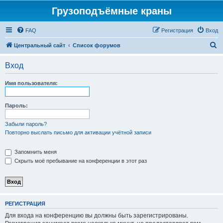
Грузоподъёмные краны
FAQ
Регистрация
Вход
П
Центральный сайт
Список форумов
о
Вход
и
с
Имя пользователя:
к
Пароль:
Забыли пароль?
Повторно выслать письмо для активации учётной записи
Запомнить меня
Скрыть моё пребывание на конференции в этот раз
РЕГИСТРАЦИЯ
Для входа на конференцию вы должны быть зарегистрированы.