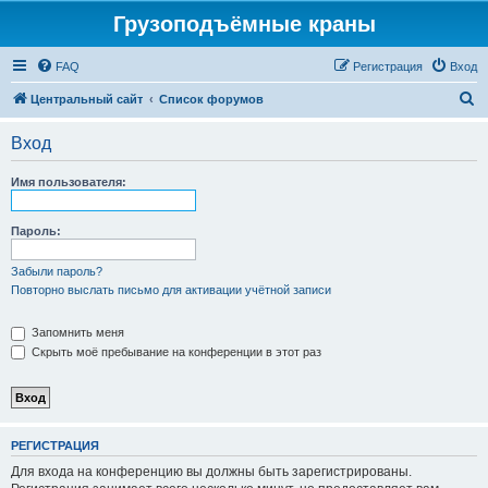
Грузоподъёмные краны
FAQ
Регистрация
Вход
П
Центральный сайт
Список форумов
о
Вход
и
с
Имя пользователя:
к
Пароль:
Забыли пароль?
Повторно выслать письмо для активации учётной записи
Запомнить меня
Скрыть моё пребывание на конференции в этот раз
РЕГИСТРАЦИЯ
Для входа на конференцию вы должны быть зарегистрированы.