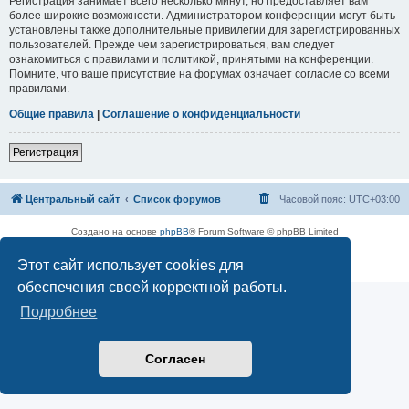
Регистрация занимает всего несколько минут, но предоставляет вам
более широкие возможности. Администратором конференции могут быть
установлены также дополнительные привилегии для зарегистрированных
пользователей. Прежде чем зарегистрироваться, вам следует
ознакомиться с правилами и политикой, принятыми на конференции.
Помните, что ваше присутствие на форумах означает согласие со всеми
правилами.
Общие правила
|
Соглашение о конфиденциальности
Регистрация
Центральный сайт
Список форумов
Часовой пояс:
UTC+03:00
Создано на основе
phpBB
® Forum Software © phpBB Limited
Русская поддержка phpBB
Этот сайт использует cookies для
Конфиденциальность
|
Правила
обеспечения своей корректной работы.
Подробнее
Согласен