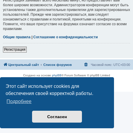
Регистрация занимает всего несколько минут, но предоставляет вам
более широкие возможности. Администратором конференции могут быть
установлены также дополнительные привилегии для зарегистрированных
пользователей. Прежде чем зарегистрироваться, вам следует
ознакомиться с правилами и политикой, принятыми на конференции.
Помните, что ваше присутствие на форумах означает согласие со всеми
правилами.
Общие правила
|
Соглашение о конфиденциальности
Регистрация
Центральный сайт
Список форумов
Часовой пояс:
UTC+03:00
Создано на основе
phpBB
® Forum Software © phpBB Limited
Русская поддержка phpBB
Этот сайт использует cookies для
Конфиденциальность
|
Правила
обеспечения своей корректной работы.
Подробнее
Согласен