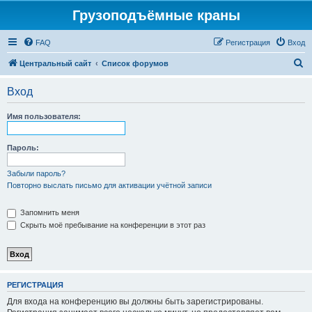
Грузоподъёмные краны
FAQ
Регистрация
Вход
П
Центральный сайт
Список форумов
о
Вход
и
с
Имя пользователя:
к
Пароль:
Забыли пароль?
Повторно выслать письмо для активации учётной записи
Запомнить меня
Скрыть моё пребывание на конференции в этот раз
РЕГИСТРАЦИЯ
Для входа на конференцию вы должны быть зарегистрированы.