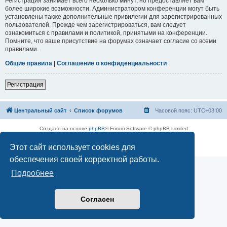
Регистрация занимает всего несколько минут, но предоставляет вам
более широкие возможности. Администратором конференции могут быть
установлены также дополнительные привилегии для зарегистрированных
пользователей. Прежде чем зарегистрироваться, вам следует
ознакомиться с правилами и политикой, принятыми на конференции.
Помните, что ваше присутствие на форумах означает согласие со всеми
правилами.
Общие правила
|
Соглашение о конфиденциальности
Регистрация
Центральный сайт
Список форумов
Часовой пояс:
UTC+03:00
Создано на основе
phpBB
® Forum Software © phpBB Limited
Русская поддержка phpBB
Этот сайт использует cookies для
Конфиденциальность
|
Правила
обеспечения своей корректной работы.
Подробнее
Согласен