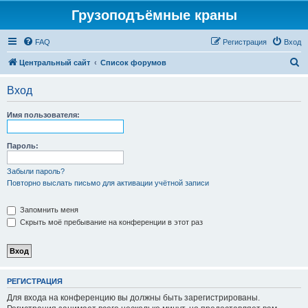
Грузоподъёмные краны
FAQ
Регистрация
Вход
П
Центральный сайт
Список форумов
о
Вход
и
с
Имя пользователя:
к
Пароль:
Забыли пароль?
Повторно выслать письмо для активации учётной записи
Запомнить меня
Скрыть моё пребывание на конференции в этот раз
РЕГИСТРАЦИЯ
Для входа на конференцию вы должны быть зарегистрированы.