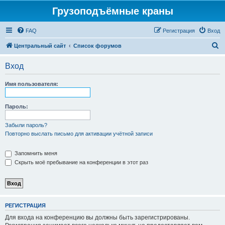
Грузоподъёмные краны
FAQ
Регистрация
Вход
П
Центральный сайт
Список форумов
о
Вход
и
с
Имя пользователя:
к
Пароль:
Забыли пароль?
Повторно выслать письмо для активации учётной записи
Запомнить меня
Скрыть моё пребывание на конференции в этот раз
РЕГИСТРАЦИЯ
Для входа на конференцию вы должны быть зарегистрированы.