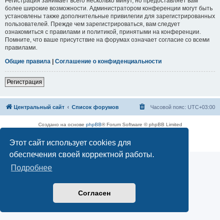
Регистрация занимает всего несколько минут, но предоставляет вам
более широкие возможности. Администратором конференции могут быть
установлены также дополнительные привилегии для зарегистрированных
пользователей. Прежде чем зарегистрироваться, вам следует
ознакомиться с правилами и политикой, принятыми на конференции.
Помните, что ваше присутствие на форумах означает согласие со всеми
правилами.
Общие правила
|
Соглашение о конфиденциальности
Регистрация
Центральный сайт
Список форумов
Часовой пояс:
UTC+03:00
Создано на основе
phpBB
® Forum Software © phpBB Limited
Русская поддержка phpBB
Этот сайт использует cookies для
Конфиденциальность
|
Правила
обеспечения своей корректной работы.
Подробнее
Согласен