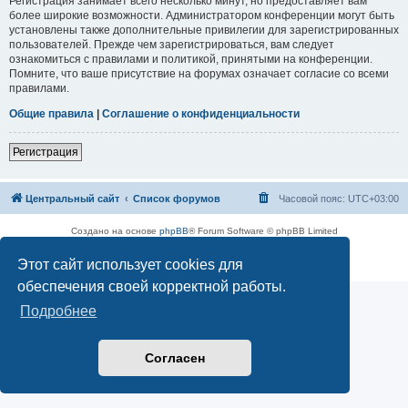
Регистрация занимает всего несколько минут, но предоставляет вам
более широкие возможности. Администратором конференции могут быть
установлены также дополнительные привилегии для зарегистрированных
пользователей. Прежде чем зарегистрироваться, вам следует
ознакомиться с правилами и политикой, принятыми на конференции.
Помните, что ваше присутствие на форумах означает согласие со всеми
правилами.
Общие правила
|
Соглашение о конфиденциальности
Регистрация
Центральный сайт
Список форумов
Часовой пояс:
UTC+03:00
Создано на основе
phpBB
® Forum Software © phpBB Limited
Русская поддержка phpBB
Этот сайт использует cookies для
Конфиденциальность
|
Правила
обеспечения своей корректной работы.
Подробнее
Согласен