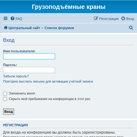
Грузоподъёмные краны
FAQ
Регистрация
Вход
П
Центральный сайт
Список форумов
о
Вход
и
с
Имя пользователя:
к
Пароль:
Забыли пароль?
Повторно выслать письмо для активации учётной записи
Запомнить меня
Скрыть моё пребывание на конференции в этот раз
РЕГИСТРАЦИЯ
Для входа на конференцию вы должны быть зарегистрированы.