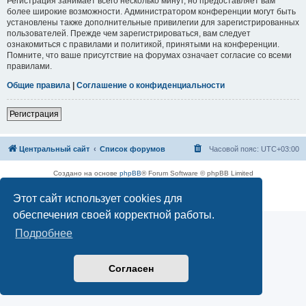
Регистрация занимает всего несколько минут, но предоставляет вам
более широкие возможности. Администратором конференции могут быть
установлены также дополнительные привилегии для зарегистрированных
пользователей. Прежде чем зарегистрироваться, вам следует
ознакомиться с правилами и политикой, принятыми на конференции.
Помните, что ваше присутствие на форумах означает согласие со всеми
правилами.
Общие правила
|
Соглашение о конфиденциальности
Регистрация
Центральный сайт
Список форумов
Часовой пояс:
UTC+03:00
Создано на основе
phpBB
® Forum Software © phpBB Limited
Русская поддержка phpBB
Этот сайт использует cookies для
Конфиденциальность
|
Правила
обеспечения своей корректной работы.
Подробнее
Согласен