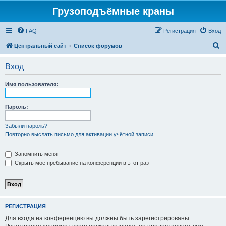
Грузоподъёмные краны
FAQ
Регистрация
Вход
П
Центральный сайт
Список форумов
о
Вход
и
с
Имя пользователя:
к
Пароль:
Забыли пароль?
Повторно выслать письмо для активации учётной записи
Запомнить меня
Скрыть моё пребывание на конференции в этот раз
РЕГИСТРАЦИЯ
Для входа на конференцию вы должны быть зарегистрированы.