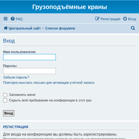
Грузоподъёмные краны
FAQ
Регистрация
Вход
П
Центральный сайт
Список форумов
о
Вход
и
с
Имя пользователя:
к
Пароль:
Забыли пароль?
Повторно выслать письмо для активации учётной записи
Запомнить меня
Скрыть моё пребывание на конференции в этот раз
РЕГИСТРАЦИЯ
Для входа на конференцию вы должны быть зарегистрированы.