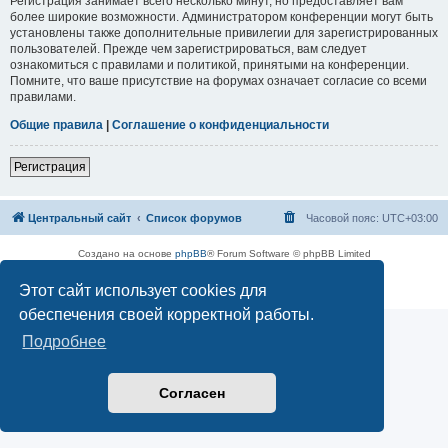
Регистрация занимает всего несколько минут, но предоставляет вам
более широкие возможности. Администратором конференции могут быть
установлены также дополнительные привилегии для зарегистрированных
пользователей. Прежде чем зарегистрироваться, вам следует
ознакомиться с правилами и политикой, принятыми на конференции.
Помните, что ваше присутствие на форумах означает согласие со всеми
правилами.
Общие правила
|
Соглашение о конфиденциальности
Регистрация
Центральный сайт
Список форумов
Часовой пояс:
UTC+03:00
Создано на основе
phpBB
® Forum Software © phpBB Limited
Русская поддержка phpBB
Этот сайт использует cookies для
Конфиденциальность
|
Правила
обеспечения своей корректной работы.
Подробнее
Согласен