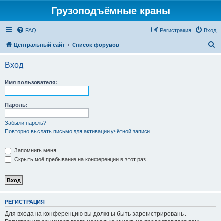
Грузоподъёмные краны
FAQ
Регистрация
Вход
П
Центральный сайт
Список форумов
о
Вход
и
с
Имя пользователя:
к
Пароль:
Забыли пароль?
Повторно выслать письмо для активации учётной записи
Запомнить меня
Скрыть моё пребывание на конференции в этот раз
РЕГИСТРАЦИЯ
Для входа на конференцию вы должны быть зарегистрированы.