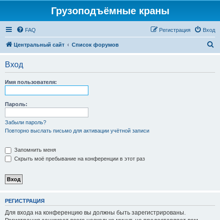
Грузоподъёмные краны
FAQ
Регистрация
Вход
П
Центральный сайт
Список форумов
о
Вход
и
с
Имя пользователя:
к
Пароль:
Забыли пароль?
Повторно выслать письмо для активации учётной записи
Запомнить меня
Скрыть моё пребывание на конференции в этот раз
РЕГИСТРАЦИЯ
Для входа на конференцию вы должны быть зарегистрированы.