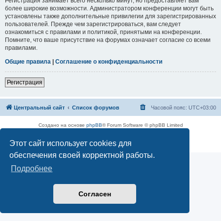
Регистрация занимает всего несколько минут, но предоставляет вам
более широкие возможности. Администратором конференции могут быть
установлены также дополнительные привилегии для зарегистрированных
пользователей. Прежде чем зарегистрироваться, вам следует
ознакомиться с правилами и политикой, принятыми на конференции.
Помните, что ваше присутствие на форумах означает согласие со всеми
правилами.
Общие правила
|
Соглашение о конфиденциальности
Регистрация
Центральный сайт
Список форумов
Часовой пояс:
UTC+03:00
Создано на основе
phpBB
® Forum Software © phpBB Limited
Русская поддержка phpBB
Этот сайт использует cookies для
Конфиденциальность
|
Правила
обеспечения своей корректной работы.
Подробнее
Согласен