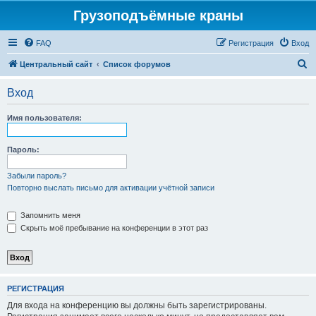
Грузоподъёмные краны
FAQ
Регистрация
Вход
П
Центральный сайт
Список форумов
о
Вход
и
с
Имя пользователя:
к
Пароль:
Забыли пароль?
Повторно выслать письмо для активации учётной записи
Запомнить меня
Скрыть моё пребывание на конференции в этот раз
РЕГИСТРАЦИЯ
Для входа на конференцию вы должны быть зарегистрированы.