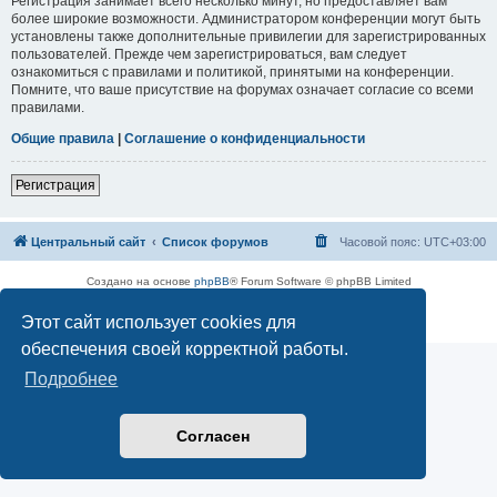
Регистрация занимает всего несколько минут, но предоставляет вам
более широкие возможности. Администратором конференции могут быть
установлены также дополнительные привилегии для зарегистрированных
пользователей. Прежде чем зарегистрироваться, вам следует
ознакомиться с правилами и политикой, принятыми на конференции.
Помните, что ваше присутствие на форумах означает согласие со всеми
правилами.
Общие правила
|
Соглашение о конфиденциальности
Регистрация
Центральный сайт
Список форумов
Часовой пояс:
UTC+03:00
Создано на основе
phpBB
® Forum Software © phpBB Limited
Русская поддержка phpBB
Этот сайт использует cookies для
Конфиденциальность
|
Правила
обеспечения своей корректной работы.
Подробнее
Согласен