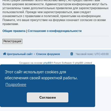
Регистрация занимает всего несколько минут, но предоставляет вам
более широкие возможности. Администратором конференции могут быть
установлены также дополнительные привилегии для зарегистрированных
пользователей. Прежде чем зарегистрироваться, вам следует
ознакомиться с правилами и политикой, принятыми на конференции.
Помните, что ваше присутствие на форумах означает согласие со всеми
правилами.
Общие правила
|
Соглашение о конфиденциальности
Регистрация
Центральный сайт
Список форумов
Часовой пояс:
UTC+03:00
Создано на основе
phpBB
® Forum Software © phpBB Limited
Русская поддержка phpBB
Этот сайт использует cookies для
Конфиденциальность
|
Правила
обеспечения своей корректной работы.
Подробнее
Согласен