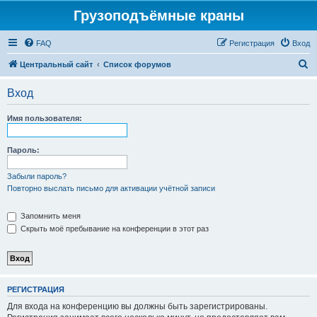
Грузоподъёмные краны
FAQ
Регистрация
Вход
П
Центральный сайт
Список форумов
о
Вход
и
с
Имя пользователя:
к
Пароль:
Забыли пароль?
Повторно выслать письмо для активации учётной записи
Запомнить меня
Скрыть моё пребывание на конференции в этот раз
РЕГИСТРАЦИЯ
Для входа на конференцию вы должны быть зарегистрированы.