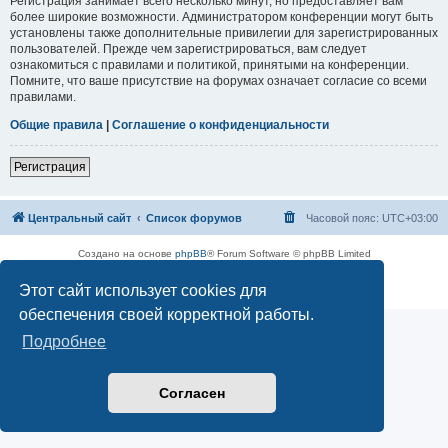
Регистрация занимает всего несколько минут, но предоставляет вам
более широкие возможности. Администратором конференции могут быть
установлены также дополнительные привилегии для зарегистрированных
пользователей. Прежде чем зарегистрироваться, вам следует
ознакомиться с правилами и политикой, принятыми на конференции.
Помните, что ваше присутствие на форумах означает согласие со всеми
правилами.
Общие правила
|
Соглашение о конфиденциальности
Регистрация
Центральный сайт
Список форумов
Часовой пояс:
UTC+03:00
Создано на основе
phpBB
® Forum Software © phpBB Limited
Русская поддержка phpBB
Этот сайт использует cookies для
Конфиденциальность
|
Правила
обеспечения своей корректной работы.
Подробнее
Согласен