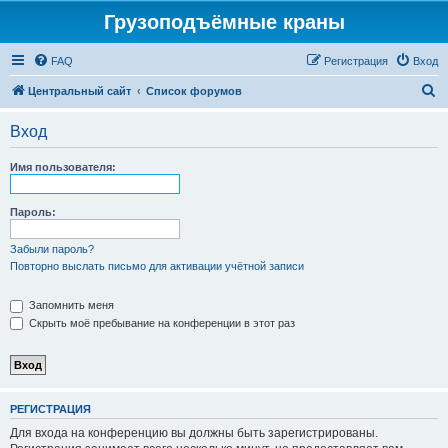
Грузоподъёмные краны
FAQ
Регистрация
Вход
П
Центральный сайт
Список форумов
о
Вход
и
с
Имя пользователя:
к
Пароль:
Забыли пароль?
Повторно выслать письмо для активации учётной записи
Запомнить меня
Скрыть моё пребывание на конференции в этот раз
РЕГИСТРАЦИЯ
Для входа на конференцию вы должны быть зарегистрированы.