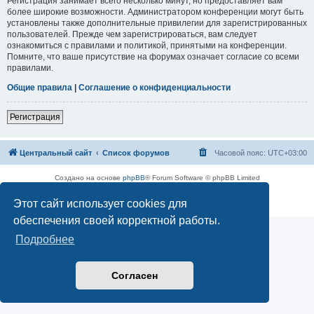
Регистрация занимает всего несколько минут, но предоставляет вам
более широкие возможности. Администратором конференции могут быть
установлены также дополнительные привилегии для зарегистрированных
пользователей. Прежде чем зарегистрироваться, вам следует
ознакомиться с правилами и политикой, принятыми на конференции.
Помните, что ваше присутствие на форумах означает согласие со всеми
правилами.
Общие правила
|
Соглашение о конфиденциальности
Регистрация
Центральный сайт
Список форумов
Часовой пояс:
UTC+03:00
Создано на основе
phpBB
® Forum Software © phpBB Limited
Русская поддержка phpBB
Этот сайт использует cookies для
Конфиденциальность
|
Правила
обеспечения своей корректной работы.
Подробнее
Согласен