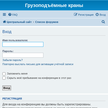
Грузоподъёмные краны
FAQ
Регистрация
Вход
П
Центральный сайт
Список форумов
о
Вход
и
с
Имя пользователя:
к
Пароль:
Забыли пароль?
Повторно выслать письмо для активации учётной записи
Запомнить меня
Скрыть моё пребывание на конференции в этот раз
РЕГИСТРАЦИЯ
Для входа на конференцию вы должны быть зарегистрированы.