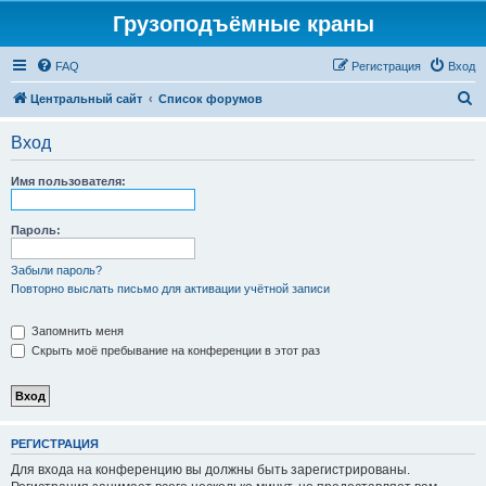
Грузоподъёмные краны
FAQ
Регистрация
Вход
П
Центральный сайт
Список форумов
о
Вход
и
с
Имя пользователя:
к
Пароль:
Забыли пароль?
Повторно выслать письмо для активации учётной записи
Запомнить меня
Скрыть моё пребывание на конференции в этот раз
РЕГИСТРАЦИЯ
Для входа на конференцию вы должны быть зарегистрированы.