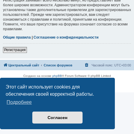
Регистрация занимает всего несколько минут, но предоставляет вам
более широкие возможности. Администратором конференции могут быть
установлены также дополнительные привилегии для зарегистрированных
пользователей. Прежде чем зарегистрироваться, вам следует
ознакомиться с правилами и политикой, принятыми на конференции.
Помните, что ваше присутствие на форумах означает согласие со всеми
правилами.
Общие правила
|
Соглашение о конфиденциальности
Регистрация
Центральный сайт
Список форумов
Часовой пояс:
UTC+03:00
Создано на основе
phpBB
® Forum Software © phpBB Limited
Русская поддержка phpBB
Этот сайт использует cookies для
Конфиденциальность
|
Правила
обеспечения своей корректной работы.
Подробнее
Согласен