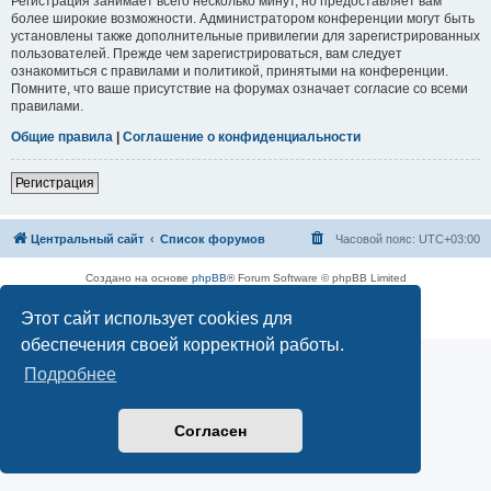
Регистрация занимает всего несколько минут, но предоставляет вам
более широкие возможности. Администратором конференции могут быть
установлены также дополнительные привилегии для зарегистрированных
пользователей. Прежде чем зарегистрироваться, вам следует
ознакомиться с правилами и политикой, принятыми на конференции.
Помните, что ваше присутствие на форумах означает согласие со всеми
правилами.
Общие правила
|
Соглашение о конфиденциальности
Регистрация
Центральный сайт
Список форумов
Часовой пояс:
UTC+03:00
Создано на основе
phpBB
® Forum Software © phpBB Limited
Русская поддержка phpBB
Этот сайт использует cookies для
Конфиденциальность
|
Правила
обеспечения своей корректной работы.
Подробнее
Согласен