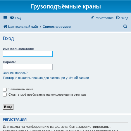
Грузоподъёмные краны
FAQ
Регистрация
Вход
П
Центральный сайт
Список форумов
о
Вход
и
с
Имя пользователя:
к
Пароль:
Забыли пароль?
Повторно выслать письмо для активации учётной записи
Запомнить меня
Скрыть моё пребывание на конференции в этот раз
РЕГИСТРАЦИЯ
Для входа на конференцию вы должны быть зарегистрированы.