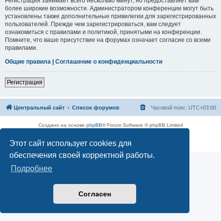
Регистрация занимает всего несколько минут, но предоставляет вам
более широкие возможности. Администратором конференции могут быть
установлены также дополнительные привилегии для зарегистрированных
пользователей. Прежде чем зарегистрироваться, вам следует
ознакомиться с правилами и политикой, принятыми на конференции.
Помните, что ваше присутствие на форумах означает согласие со всеми
правилами.
Общие правила
|
Соглашение о конфиденциальности
Регистрация
Центральный сайт
Список форумов
Часовой пояс:
UTC+03:00
Создано на основе
phpBB
® Forum Software © phpBB Limited
Русская поддержка phpBB
Этот сайт использует cookies для
Конфиденциальность
|
Правила
обеспечения своей корректной работы.
Подробнее
Согласен