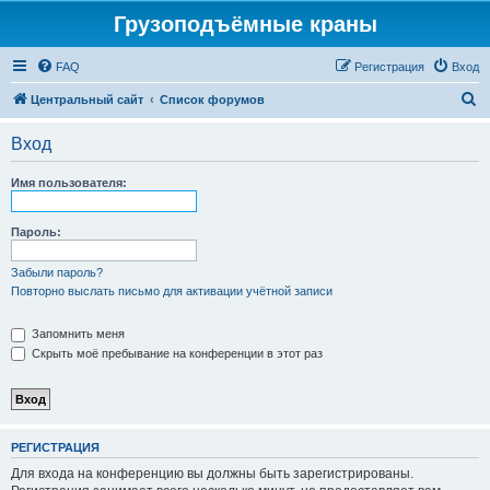
Грузоподъёмные краны
FAQ
Регистрация
Вход
П
Центральный сайт
Список форумов
о
Вход
и
с
Имя пользователя:
к
Пароль:
Забыли пароль?
Повторно выслать письмо для активации учётной записи
Запомнить меня
Скрыть моё пребывание на конференции в этот раз
РЕГИСТРАЦИЯ
Для входа на конференцию вы должны быть зарегистрированы.