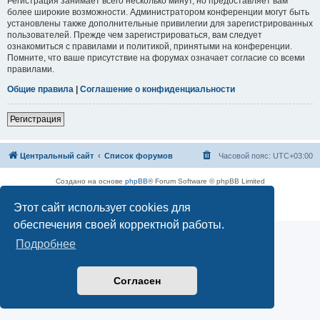
Регистрация занимает всего несколько минут, но предоставляет вам
более широкие возможности. Администратором конференции могут быть
установлены также дополнительные привилегии для зарегистрированных
пользователей. Прежде чем зарегистрироваться, вам следует
ознакомиться с правилами и политикой, принятыми на конференции.
Помните, что ваше присутствие на форумах означает согласие со всеми
правилами.
Общие правила
|
Соглашение о конфиденциальности
Регистрация
Центральный сайт
Список форумов
Часовой пояс:
UTC+03:00
Создано на основе
phpBB
® Forum Software © phpBB Limited
Русская поддержка phpBB
Этот сайт использует cookies для
Конфиденциальность
|
Правила
обеспечения своей корректной работы.
Подробнее
Согласен