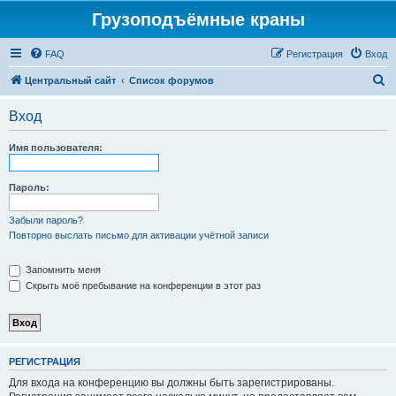
Грузоподъёмные краны
FAQ
Регистрация
Вход
П
Центральный сайт
Список форумов
о
Вход
и
с
Имя пользователя:
к
Пароль:
Забыли пароль?
Повторно выслать письмо для активации учётной записи
Запомнить меня
Скрыть моё пребывание на конференции в этот раз
РЕГИСТРАЦИЯ
Для входа на конференцию вы должны быть зарегистрированы.